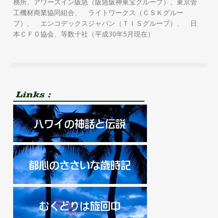
務所、アワーズイン阪急（阪急阪神東宝グループ）、東京管
工機材商業協同組合、 ライトワークス（ＣＳＫグルー
プ）、 エンコデックスジャパン（ＴＩＳグループ）、 日
本ＣＦＯ協会、等数十社（平成30年5月現在）