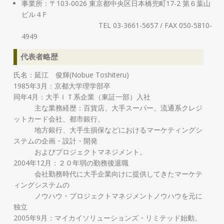
事業所：〒103-0026 東京都中央区日本橋兜町17-2 第６葉山
ビル４F
TEL 03-3661-5657 / FAX 050-5810-
4949
代表者略歴
氏名：延江 俊輝(Nobue Toshiteru)
1985年3月：京都大学理学部卒
同年4月：大手ＩＴ系企業（東証一部）入社
主な業務経歴：百貨店、大手スーパー、流通系クレジ
ットカード会社、都市銀行、
地方銀行、大手生損保などにおけるマーケティングシ
ステムの企画・設計・開発
およびプロジェクトマネジメント。
2004年12月：２０年弱の勤務後退職
会社勤務時代に大手企業向けに提供してきたマーケテ
ィングシステムの
ノウハウ・プロジェクトマネジメントノウハウを元に
独立
2005年9月：マイカイソリューションズ・リミテッド始動。