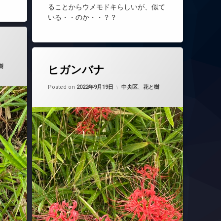
ることからウメモドキらしいが、似て
いる・・のか・・？？
2022年9月19日
樹
ヒガンバナ
Updated on
by
nobue
2022年9月19日
カテゴリー:
Posted on
2022年9月19日
中央区
、
花と樹