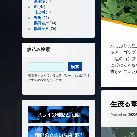
東京港
(19)
船
(42)
花と樹
(185)
野鳥
(99)
隅田右岸
(34)
隅田左岸
(70)
久しぶりの皇居
絞込み検索
ると、ゴンズ
「魚のゴンズ
に役に立たな
書かれていた(
現在表示されているカテゴリー、または年月
の中での検索を行います
生茂る
Posted on
202