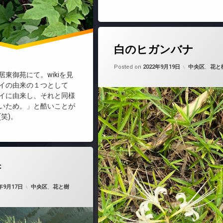
白のヒガンバナ
Updated on
by
nobue
カテゴリー:
Posted on
2022年9月19日
中央区
、
花と
東御苑にて。wikiを見
イの由来の１つとして
イに由来し、それと同様
いため。」と酷いことが
笑)。
葦
Updated on
by
nobue
2022年9月19日
カテゴリー:
2年9月17日
中央区
、
花と樹