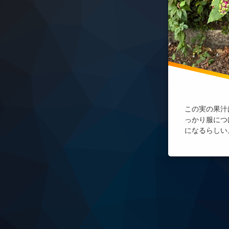
この実の果汁
っかり服につ
になるらしい