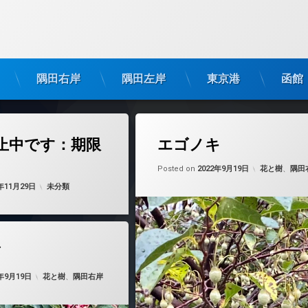
隅田右岸
隅田左岸
東京港
函館
止中です：期限
エゴノキ
Updated on
by
nobue
カテゴリー:
Posted on
2022年9月19日
花と樹
、
隅田
Updated on
by
nobue
2023年12月1日
カテゴリー:
2年11月29日
未分類
イ
Updated on
by
nobue
2022年9月19日
カテゴリー:
2年9月19日
花と樹
、
隅田右岸