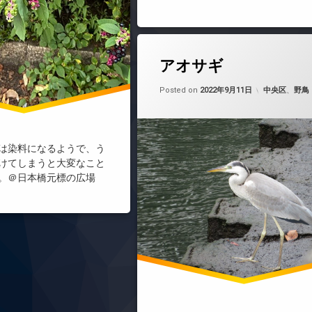
アオサギ
Updated on
by
nobue
カテゴリー:
Posted on
2022年9月11日
中央区
、
野鳥
は染料になるようで、う
けてしまうと大変なこと
。＠日本橋元標の広場