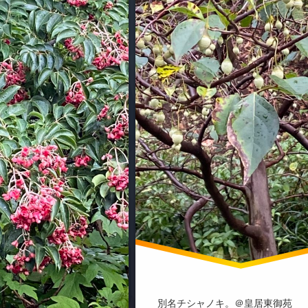
別名チシャノキ。＠皇居東御苑