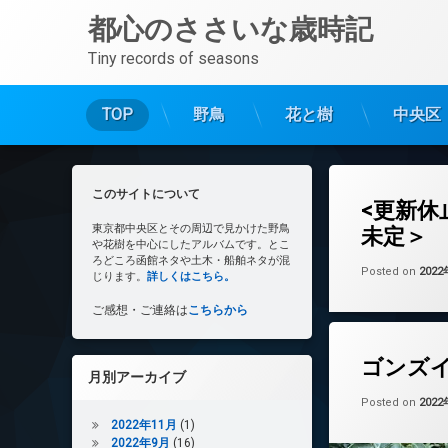
都心のささいな歳時記
Tiny records of seasons
TOP
野鳥
花と樹
中央区
コ
ン
テ
このサイトについて
<更新休
ン
東京都中央区とその周辺で見かけた野鳥
未定＞
ツ
や花樹を中心にしたアルバムです。とこ
へ
ろどころ函館ネタや土木・船舶ネタが混
Posted on
202
ス
じります。
詳しくはこちら。
キ
ご感想・ご連絡は
こちらから
ッ
プ
ゴンズ
月別アーカイブ
Posted on
202
2022年11月
(1)
2022年9月
(16)