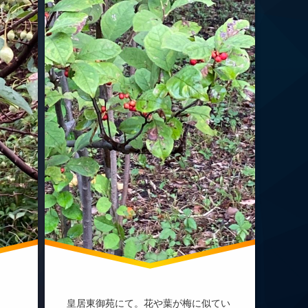
皇居東御苑にて。花や葉が梅に似てい