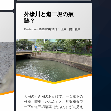
外濠川と道三堀の痕
跡？
Updated on
by
nobue
2022年9月19日
カテゴリー:
Posted on
2022年9月11日
土木
、
隅田右岸
2022年9月19日
大潮の引き潮のおかげで、一石橋下の
外濠川暗渠（たぶん）と、常盤橋タワ
ー下の道三堀暗渠（たぶん）が丸見え