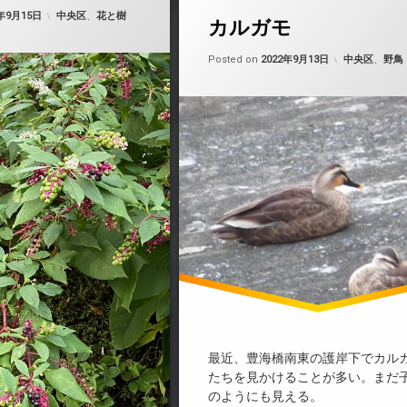
Updated on
by
nobue
2022年9月19日
カテゴリー:
2年9月15日
中央区
、
花と樹
カルガモ
Updated on
by
nobue
カテゴリー:
Posted on
2022年9月13日
中央区
、
野鳥
最近、豊海橋南東の護岸下でカル
たちを見かけることが多い。まだ
のようにも見える。