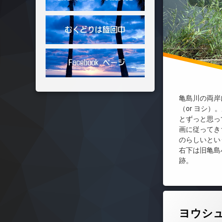
亀島川の両岸
（or ヨシ
とずっと思っ
画に従ってき
のらしいとい
右下は旧亀島
跡。
ヨウシ