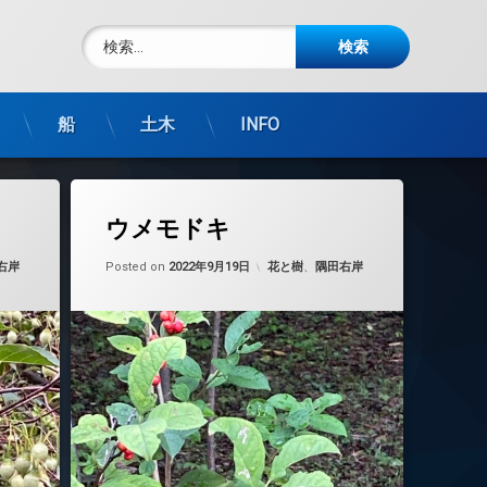
検索:
船
土木
INFO
ウメモドキ
2022年9月19日
Updated on
by
nobue
2022年9月19日
カテゴリー:
右岸
Posted on
2022年9月19日
花と樹
、
隅田右岸