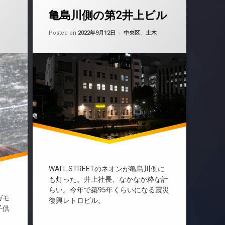
亀島川側の第2井上ビル
2022年9月19日
Updated on
by
nobue
2022年9月19日
カテゴリー:
Posted on
2022年9月12日
中央区
、
土木
WALL STREETのネオンが亀島川側に
も灯った。井上社長、なかなか粋な計
らい。今年で築95年くらいになる震災
ガモ
復興レトロビル。
子供