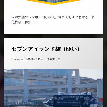
東海汽船のシンボル的な橘丸。遠目でもすぐわかる。竹
芝桟橋に停泊中
セブンアイランド結（ゆい）
Updated on
by
nobue
2022年5月8日
カテゴリー:
Posted on
2022年2月11日
東京港
、
船