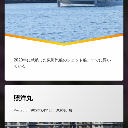
2020年に就航した東海汽船のジェット船。すでに浮い
ている
照洋丸
Updated on
by
nobue
2022年5月8日
カテゴリー:
Posted on
2022年2月11日
東京港
、
船