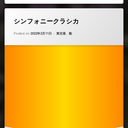
シンフォニークラシカ
Updated on
by
nobue
2022年5月8日
カテゴリー:
Posted on
2022年2月11日
東京港
、
船