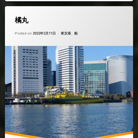
橘丸
Updated on
by
nobue
2022年5月8日
カテゴリー:
Posted on
2022年2月11日
東京港
、
船