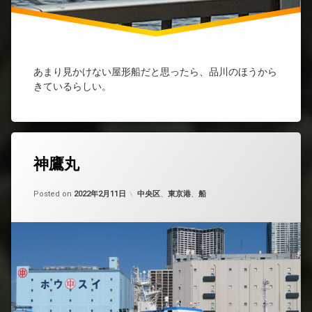
あまり見かけない屋形船だと思ったら、品川のほうから
きているらしい。
神鷹丸
Updated on
by
nobue
2022年5月8日
カテゴリー:
Posted on
2022年2月11日
中央区
、
東京港
、
船