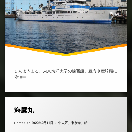
しんようまる。東京海洋大学の練習船。豊海水産埠頭に
停泊中
海鷹丸
Updated on
by
nobue
2022年5月8日
カテゴリー:
Posted on
2022年2月11日
中央区
、
東京港
、
船