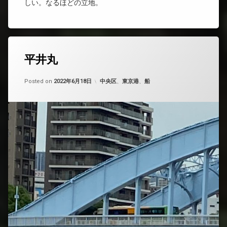
しい。なるほどの立地。
平井丸
Updated on
by
nobue
2022年6月18日
カテゴリー:
Posted on
2022年6月18日
中央区
、
東京港
、
船