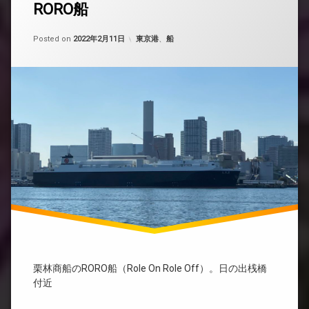
RORO船
Updated on
by
nobue
2022年5月8日
カテゴリー:
Posted on
2022年2月11日
東京港
、
船
栗林商船のRORO船（Role On Role Off）。日の出桟橋
付近