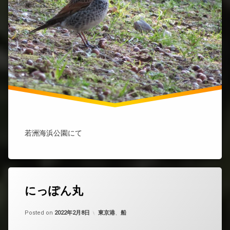
若洲海浜公園にて
にっぽん丸
Updated on
by
nobue
2022年5月8日
カテゴリー:
Posted on
2022年2月8日
東京港
、
船