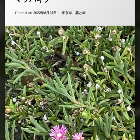
土木
Updated on
by
nobue
2022年8月27日
カテゴリー:
Posted on
2022年8月24日
東京港
、
花と樹
INFO