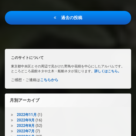
投
過去の投稿
稿
ナ
ビ
ゲ
このサイトについて
ー
東京都中央区とその周辺で見かけた野鳥や花樹を中心にしたアルバムです。
シ
ところどころ函館ネタや土木・船舶ネタが混じります。
詳しくはこちら。
ョ
ご感想・ご連絡は
こちらから
ン
月別アーカイブ
2022年11月
(1)
2022年9月
(16)
2022年8月
(52)
2022年7月
(7)