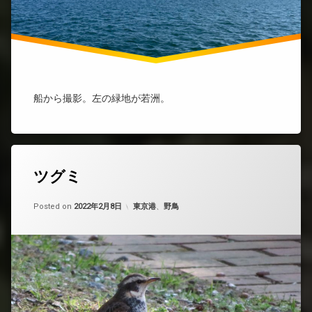
船から撮影。左の緑地が若洲。
ツグミ
Updated on
by
nobue
2022年5月8日
カテゴリー:
Posted on
2022年2月8日
東京港
、
野鳥