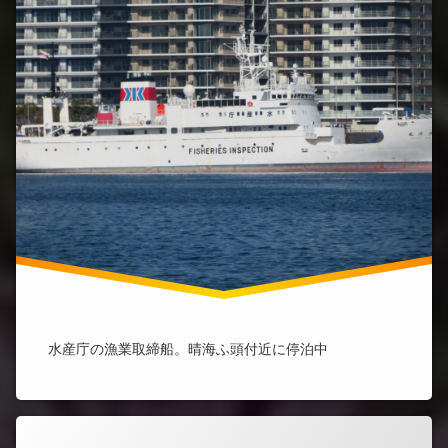
水産庁の漁業取締船。晴海ふ頭付近に停泊中