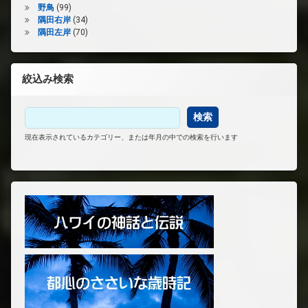
野鳥
(99)
隅田右岸
(34)
隅田左岸
(70)
絞込み検索
現在表示されているカテゴリー、または年月の中での検索を行います