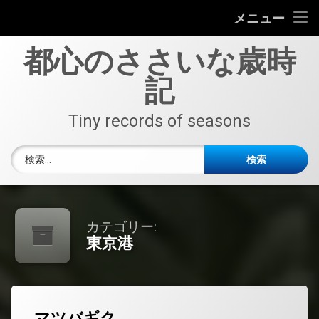
TOP
メニュー
コ
野鳥
都心のささいな歳時
ン
テ
記
花と樹
ン
ツ
へ
Tiny records of seasons
中央区
ス
キ
隅田右岸
検索:
ッ
プ
隅田左岸
東京港
カテゴリー:
東京港
函館
船
マツバギク