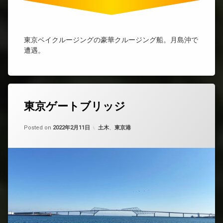
東京ベイクルージングの豪華クルージング船。月島沖で
遭遇。
東京ゲートブリッジ
Updated on
by
nobue
2022年5月8日
カテゴリー:
Posted on
2022年2月11日
土木
、
東京港