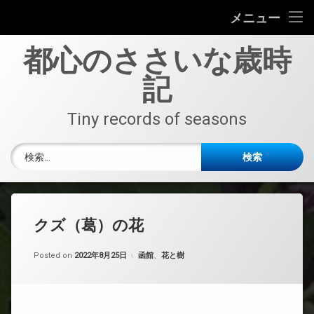
TOP
メニュー
コ
野鳥
都心のささいな歳時
ン
テ
記
花と樹
ン
ツ
へ
Tiny records of seasons
中央区
ス
キ
隅田右岸
検索:
ッ
プ
隅田左岸
東京港
クズ（葛）の花
函館
Updated on
by
nobue
2022年8月28日
カテゴリー:
Posted on
2022年8月25日
函館
、
花と樹
船