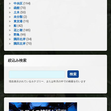
中央区
(194)
函館
(70)
土木
(50)
未分類
(2)
東京港
(19)
船
(42)
花と樹
(185)
野鳥
(99)
隅田右岸
(34)
隅田左岸
(70)
絞込み検索
現在表示されているカテゴリー、または年月の中での検索を行います