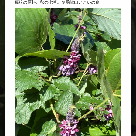
土木
葛粉の原料、秋の七草。＠函館山いこいの森
INFO