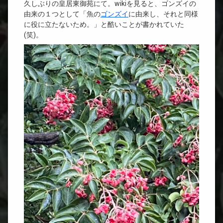
土木
久しぶりの皇居東御苑にて。wikiを見ると、ゴンズイの
由来の１つとして「魚の
ゴンズイ
に由来し、それと同様
に役に立たないため。」と酷いことが書かれていた
INFO
(笑)。