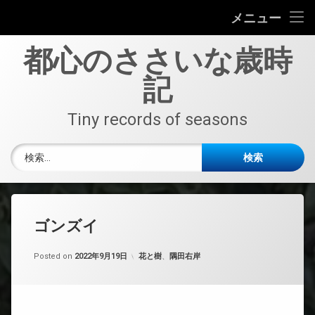
TOP
メニュー
コ
野鳥
都心のささいな歳時
ン
テ
記
花と樹
ン
ツ
へ
Tiny records of seasons
中央区
ス
キ
隅田右岸
検索:
ッ
プ
隅田左岸
東京港
ゴンズイ
函館
Updated on
by
nobue
2022年9月19日
カテゴリー:
Posted on
2022年9月19日
花と樹
、
隅田右岸
船