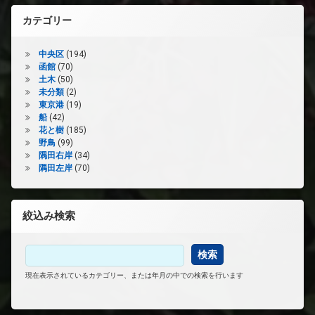
カテゴリー
中央区
(194)
函館
(70)
土木
(50)
未分類
(2)
東京港
(19)
船
(42)
花と樹
(185)
野鳥
(99)
隅田右岸
(34)
隅田左岸
(70)
絞込み検索
現在表示されているカテゴリー、または年月の中での検索を行います